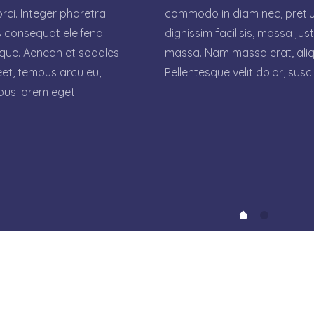
orci. Integer pharetra
commodo in diam nec, pretium
s consequat eleifend.
dignissim facilisis, massa jus
ique. Aenean et sodales
massa. Nam massa erat, aliqu
reet, tempus arcu eu,
Pellentesque velit dolor, susci
ibus lorem eget.