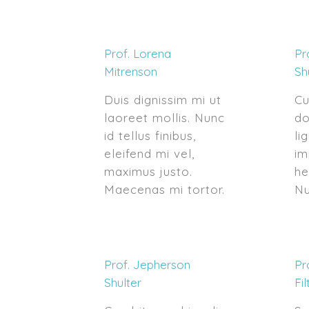
Prof. Lorena
Pr
Mitrenson
Sh
Duis dignissim mi ut
Cu
laoreet mollis. Nunc
do
id tellus finibus,
li
eleifend mi vel,
im
maximus justo.
he
Maecenas mi tortor.
Nu
Prof. Jepherson
Pr
Shulter
Fil