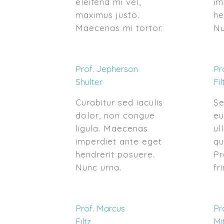
eleifend mi vel,
im
maximus justo.
he
Maecenas mi tortor.
Nu
Prof. Jepherson
Pr
Shulter
Fil
Curabitur sed iaculis
Se
dolor, non congue
eu
ligula. Maecenas
ul
imperdiet ante eget
qu
hendrerit posuere.
Pr
Nunc urna.
fr
Prof. Marcus
Pr
Filtz
Mi