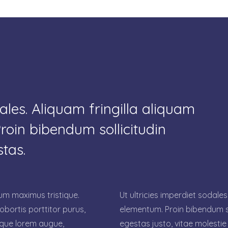
dales. Aliquam fringilla aliquam
roin bibendum sollicitudin
stas.
um maximus tristique.
Ut ultricies imperdiet sodales
bortis porttitor purus,
elementum. Proin bibendum sol
esque lorem augue,
egestas justo, vitae molesti