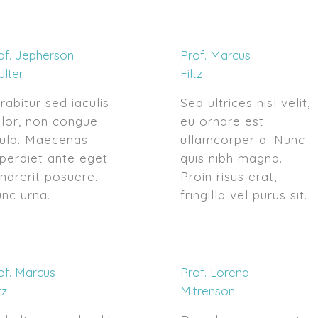
of. Jepherson
Prof. Marcus
ulter
Filtz
rabitur sed iaculis
Sed ultrices nisl velit,
lor, non congue
eu ornare est
gula. Maecenas
ullamcorper a. Nunc
perdiet ante eget
quis nibh magna.
ndrerit posuere.
Proin risus erat,
nc urna.
fringilla vel purus sit.
of. Marcus
Prof. Lorena
tz
Mitrenson