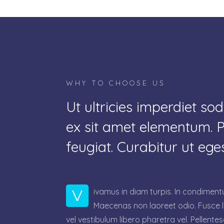
WHY TO CHOOSE US
Ut ultricies imperdiet so
ex sit amet elementum. P
feugiat. Curabitur ut ege
V
ivamus in diam turpis. In condiment
Maecenas non laoreet odio. Fusce lo
vel vestibulum libero pharetra vel. Pellent