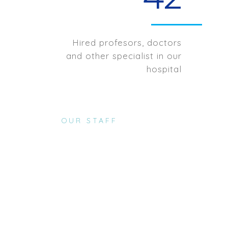
Hired profesors, doctors
and other specialist in our
hospital
OUR STAFF
Lorem ipsum dolor
consectetur adipis
dolor.