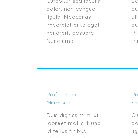
Curabitur sed iaculis
Se
dolor, non congue
eu
ligula. Maecenas
ul
imperdiet ante eget
qu
hendrerit posuere.
Pr
Nunc urna.
fr
Prof. Lorena
Pr
Mitrenson
Sh
Duis dignissim mi ut
Cu
laoreet mollis. Nunc
do
id tellus finibus,
li