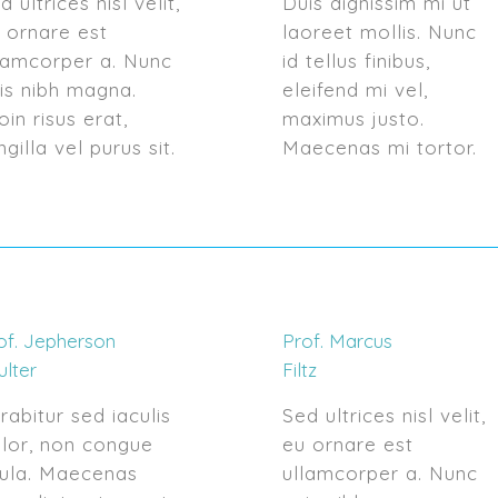
d ultrices nisl velit,
Duis dignissim mi ut
 ornare est
laoreet mollis. Nunc
lamcorper a. Nunc
id tellus finibus,
is nibh magna.
eleifend mi vel,
oin risus erat,
maximus justo.
ingilla vel purus sit.
Maecenas mi tortor.
of. Jepherson
Prof. Marcus
ulter
Filtz
rabitur sed iaculis
Sed ultrices nisl velit,
lor, non congue
eu ornare est
gula. Maecenas
ullamcorper a. Nunc