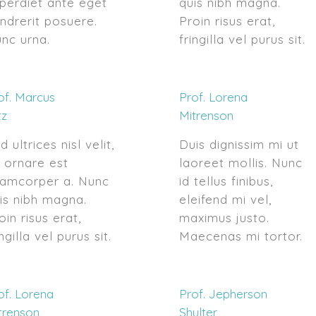
perdiet ante eget
quis nibh magna.
ndrerit posuere.
Proin risus erat,
nc urna.
fringilla vel purus sit.
of. Marcus
Prof. Lorena
tz
Mitrenson
d ultrices nisl velit,
Duis dignissim mi ut
 ornare est
laoreet mollis. Nunc
lamcorper a. Nunc
id tellus finibus,
is nibh magna.
eleifend mi vel,
oin risus erat,
maximus justo.
ingilla vel purus sit.
Maecenas mi tortor.
of. Lorena
Prof. Jepherson
trenson
Shulter