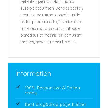
pellentesque nibh. Nam lacinia
suscipit accumsan. Donec sodales,
neque vitae rutrum convallis, nulla
tortor pharetra odio, in varius ante
ante sed nisi. Orci varius natoque
penatibus et magnis dis parturient
montes, nascetur ridiculus mus.
Information
100% Responsive & Retina
ready
Best drag&drop page builder