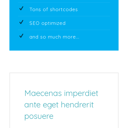
Tons of shortcodes
SEO optimized
and so much more...
Maecenas imperdiet
ante eget hendrerit
posuere